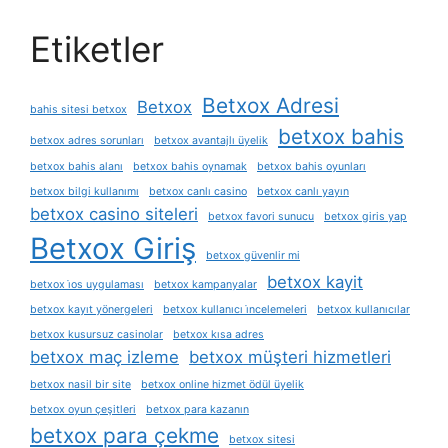
Etiketler
Betxox Adresi
Betxox
bahis sitesi betxox
betxox bahis
betxox adres sorunları
betxox avantajlı üyelik
betxox bahis alanı
betxox bahis oynamak
betxox bahis oyunları
betxox bilgi kullanımı
betxox canlı casino
betxox canlı yayın
betxox casino siteleri
betxox favori sunucu
betxox giris yap
Betxox Giriş
betxox güvenlir mi
betxox kayit
betxox i̇os uygulaması
betxox kampanyalar
betxox kayıt yönergeleri
betxox kullanıcı i̇ncelemeleri
betxox kullanıcılar
betxox kusursuz casinolar
betxox kısa adres
betxox maç izleme
betxox müşteri hizmetleri
betxox nasil bir site
betxox online hizmet ödül üyelik
betxox oyun çeşitleri
betxox para kazanın
betxox para çekme
betxox sitesi