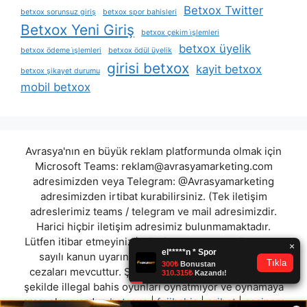
Betxox Twitter
betxox sorunsuz giriş
betxox spor bahisleri
Betxox Yeni Giriş
betxox çekim i̇şlemleri
betxox üyelik
betxox ödeme i̇şlemleri
betxox ödül üyelik
girisi betxox
kayit betxox
betxox şikayet durumu
mobil betxox
Avrasya'nın en büyük reklam platformunda olmak için
Microsoft Teams:
reklam@avrasyamarketing.com
adresimizden veya Telegram: @Avrasyamarketing
adresimizden irtibat kurabilirsiniz. (Tek iletişim
adreslerimiz teams / telegram ve mail adresimizdir.
Harici hiçbir iletişim adresimiz bulunmamaktadır.
Lütfen itibar etmeyiniz.) Türkiye yasalarına göre 7258
sayılı kanun uyarınca yasa dışı bahis oynamanın
cezaları mevcuttur. Şu an bulunduğunuz site hiç bir
şekilde illegal bahis oyunları oynatmıyor ve oynamaya
aracı olmuyordur.
betasus
|
fujibahis
|
pribet
|
casinom