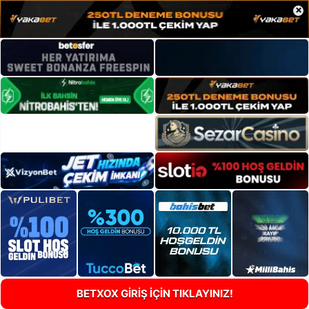
×
BETXOX GİRİŞ İÇİN TIKLAYINIZ!