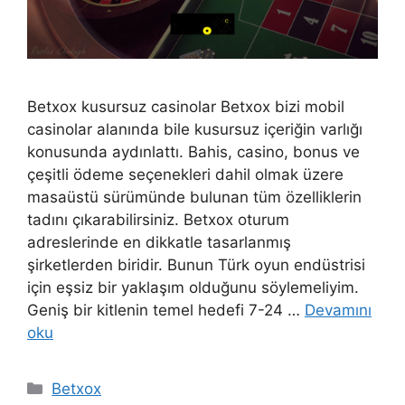
Betxox kusursuz casinolar Betxox bizi mobil
casinolar alanında bile kusursuz içeriğin varlığı
konusunda aydınlattı. Bahis, casino, bonus ve
çeşitli ödeme seçenekleri dahil olmak üzere
masaüstü sürümünde bulunan tüm özelliklerin
tadını çıkarabilirsiniz. Betxox oturum
adreslerinde en dikkatle tasarlanmış
şirketlerden biridir. Bunun Türk oyun endüstrisi
için eşsiz bir yaklaşım olduğunu söylemeliyim.
Geniş bir kitlenin temel hedefi 7-24 …
Devamını
oku
Kategoriler
Betxox