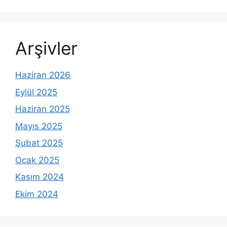
Arşivler
Haziran 2026
Eylül 2025
Haziran 2025
Mayıs 2025
Şubat 2025
Ocak 2025
Kasım 2024
Ekim 2024