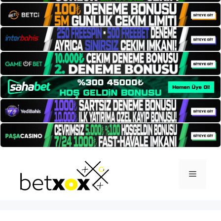
İçeriğe
atla
Menü