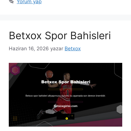
Yorum yap
Betxox Spor Bahisleri
Haziran 16, 2026
yazar
Betxox