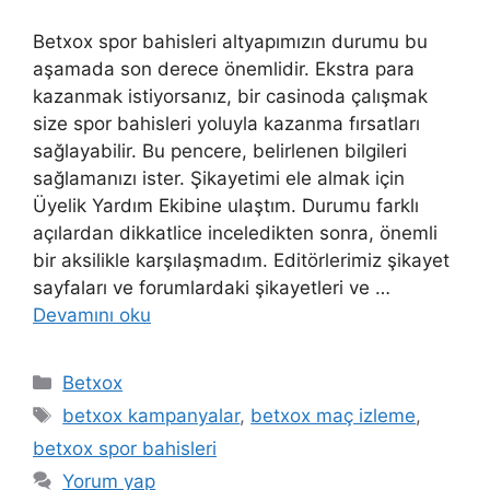
Betxox spor bahisleri altyapımızın durumu bu
aşamada son derece önemlidir. Ekstra para
kazanmak istiyorsanız, bir casinoda çalışmak
size spor bahisleri yoluyla kazanma fırsatları
sağlayabilir. Bu pencere, belirlenen bilgileri
sağlamanızı ister. Şikayetimi ele almak için
Üyelik Yardım Ekibine ulaştım. Durumu farklı
açılardan dikkatlice inceledikten sonra, önemli
bir aksilikle karşılaşmadım. Editörlerimiz şikayet
sayfaları ve forumlardaki şikayetleri ve …
Devamını oku
Kategoriler
Betxox
Etiketler
betxox kampanyalar
,
betxox maç izleme
,
betxox spor bahisleri
Yorum yap