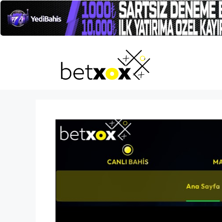
İçeriğe
atla