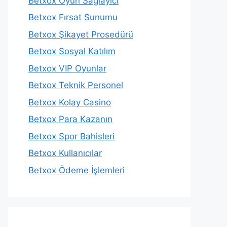
Betxox Oyun Sağlayıcı
Betxox Fırsat Sunumu
Betxox Şikayet Prosedürü
Betxox Sosyal Katılım
Betxox VIP Oyunlar
Betxox Teknik Personel
Betxox Kolay Casino
Betxox Para Kazanın
Betxox Spor Bahisleri
Betxox Kullanıcılar
Betxox Ödeme İşlemleri