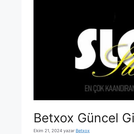
Betxox Güncel Gi
Ekim 21, 2024
yazar
Betxox