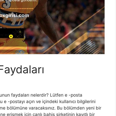
Faydaları
unun faydaları nelerdir? Lütfen e -posta
e -postayı açın ve içindeki kullanıcı bilgilerini
rleme bölümüne varacaksınız. Bu bölümden yeni bir
ine erişmek için canlı bahis şirketinin kayıtlı bir