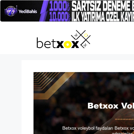
İçeriğe
atla