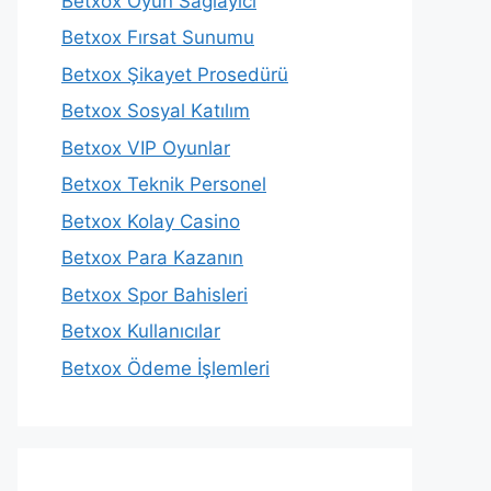
Betxox Oyun Sağlayıcı
Betxox Fırsat Sunumu
Betxox Şikayet Prosedürü
Betxox Sosyal Katılım
Betxox VIP Oyunlar
Betxox Teknik Personel
Betxox Kolay Casino
Betxox Para Kazanın
Betxox Spor Bahisleri
Betxox Kullanıcılar
Betxox Ödeme İşlemleri