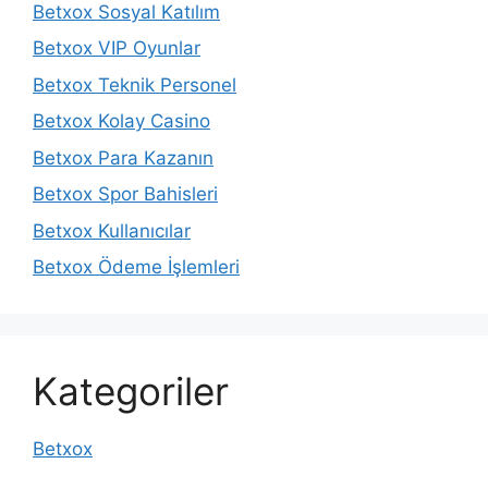
Betxox Sosyal Katılım
Betxox VIP Oyunlar
Betxox Teknik Personel
Betxox Kolay Casino
Betxox Para Kazanın
Betxox Spor Bahisleri
Betxox Kullanıcılar
Betxox Ödeme İşlemleri
Kategoriler
Betxox