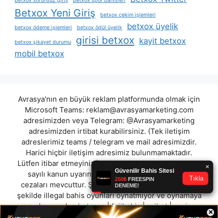
betxox sorunsuz giriş
betxox spor bahisleri
Betxox Yeni Giriş
betxox çekim i̇şlemleri
betxox üyelik
betxox ödeme i̇şlemleri
betxox ödül üyelik
girisi betxox
kayit betxox
betxox şikayet durumu
mobil betxox
Avrasya'nın en büyük reklam platformunda olmak için
Microsoft Teams:
reklam@avrasyamarketing.com
adresimizden veya Telegram: @Avrasyamarketing
adresimizden irtibat kurabilirsiniz. (Tek iletişim
adreslerimiz teams / telegram ve mail adresimizdir.
Harici hiçbir iletişim adresimiz bulunmamaktadır.
Lütfen itibar etmeyiniz.) Türkiye yasalarına göre 7258
sayılı kanun uyarınca yasa dışı bahis oynamanın
cezaları mevcuttur. Şu an bulunduğunuz site hiç bir
şekilde illegal bahis oyunları oynatmıyor ve oynamaya
aracı olmuyordur.
betasus
|
fujibahis
|
pribet
|
casinom
×
|
nicobahis
|
grandbetting
|
zekobet
|
favorislot