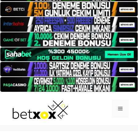
İçeriğe
atla
Menü