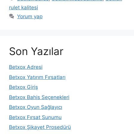
rulet kalitesi
Yorum yap
Son Yazılar
Betxox Adresi
Betxox Yatırım Fırsatları
Betxox Giriş
Betxox Bahis Seçenekleri
Betxox Oyun Sağlayıcı
Betxox Fırsat Sunumu
Betxox Şikayet Prosedürü