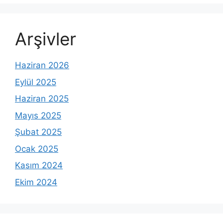
Arşivler
Haziran 2026
Eylül 2025
Haziran 2025
Mayıs 2025
Şubat 2025
Ocak 2025
Kasım 2024
Ekim 2024