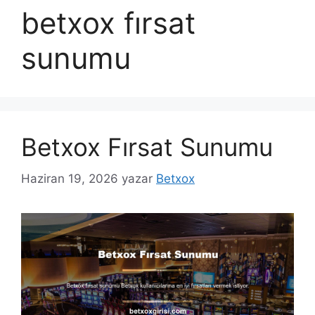
betxox fırsat
sunumu
Betxox Fırsat Sunumu
Haziran 19, 2026
yazar
Betxox