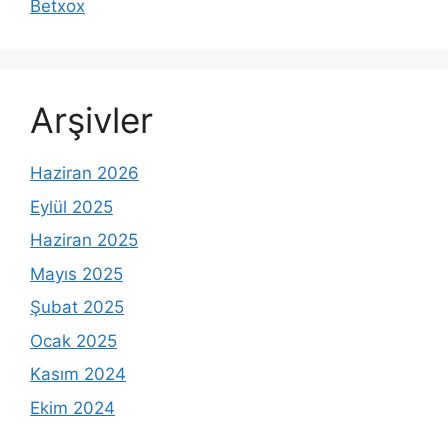
Betxox
Arşivler
Haziran 2026
Eylül 2025
Haziran 2025
Mayıs 2025
Şubat 2025
Ocak 2025
Kasım 2024
Ekim 2024