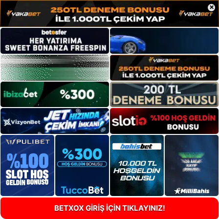
×
BETXOX GİRİŞ İÇİN TIKLAYINIZ!