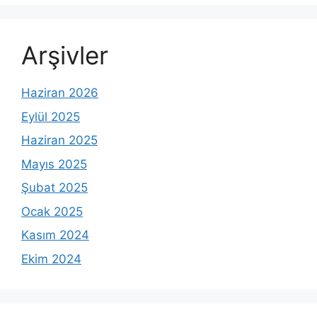
Arşivler
Haziran 2026
Eylül 2025
Haziran 2025
Mayıs 2025
Şubat 2025
Ocak 2025
Kasım 2024
Ekim 2024