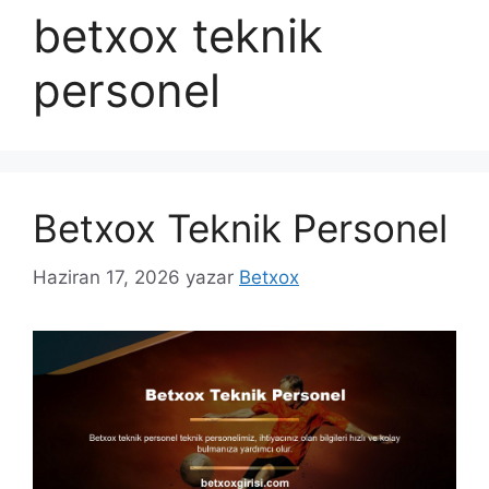
betxox teknik
personel
Betxox Teknik Personel
Haziran 17, 2026
yazar
Betxox