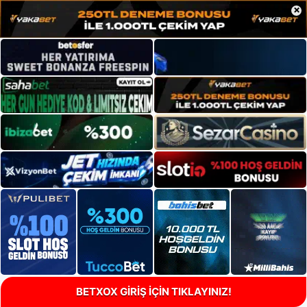
×
BETXOX GİRİŞ İÇİN TIKLAYINIZ!