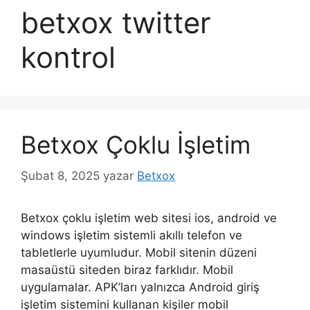
betxox twitter
kontrol
Betxox Çoklu İşletim
Şubat 8, 2025
yazar
Betxox
Betxox çoklu işletim web sitesi ios, android ve
windows işletim sistemli akıllı telefon ve
tabletlerle uyumludur. Mobil sitenin düzeni
masaüstü siteden biraz farklıdır. Mobil
uygulamalar. APK’ları yalnızca Android giriş
işletim sistemini kullanan kişiler mobil