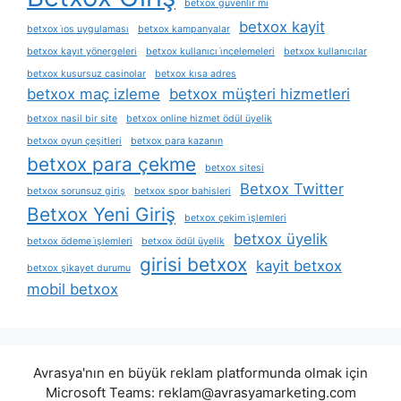
betxox güvenlir mi
betxox kayit
betxox i̇os uygulaması
betxox kampanyalar
betxox kayıt yönergeleri
betxox kullanıcı i̇ncelemeleri
betxox kullanıcılar
betxox kusursuz casinolar
betxox kısa adres
betxox maç izleme
betxox müşteri hizmetleri
betxox nasil bir site
betxox online hizmet ödül üyelik
betxox oyun çeşitleri
betxox para kazanın
betxox para çekme
betxox sitesi
Betxox Twitter
betxox sorunsuz giriş
betxox spor bahisleri
Betxox Yeni Giriş
betxox çekim i̇şlemleri
betxox üyelik
betxox ödeme i̇şlemleri
betxox ödül üyelik
girisi betxox
kayit betxox
betxox şikayet durumu
mobil betxox
Avrasya'nın en büyük reklam platformunda olmak için
Microsoft Teams:
reklam@avrasyamarketing.com