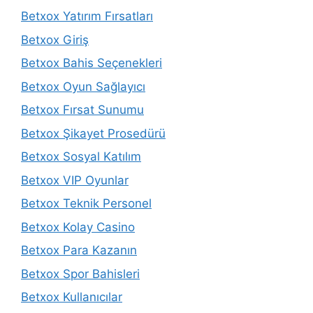
Betxox Yatırım Fırsatları
Betxox Giriş
Betxox Bahis Seçenekleri
Betxox Oyun Sağlayıcı
Betxox Fırsat Sunumu
Betxox Şikayet Prosedürü
Betxox Sosyal Katılım
Betxox VIP Oyunlar
Betxox Teknik Personel
Betxox Kolay Casino
Betxox Para Kazanın
Betxox Spor Bahisleri
Betxox Kullanıcılar