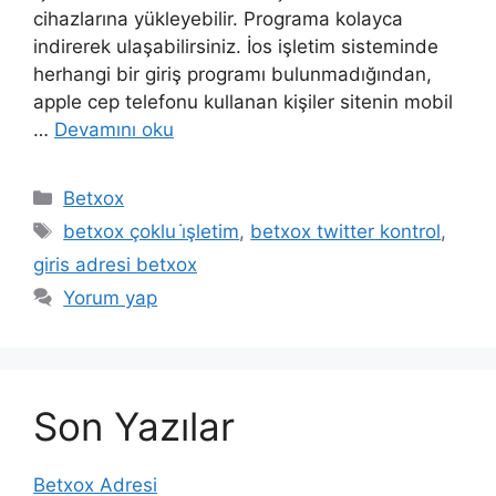
cihazlarına yükleyebilir. Programa kolayca
indirerek ulaşabilirsiniz. İos işletim sisteminde
herhangi bir giriş programı bulunmadığından,
apple cep telefonu kullanan kişiler sitenin mobil
…
Devamını oku
Kategoriler
Betxox
Etiketler
betxox çoklu i̇şletim
,
betxox twitter kontrol
,
giris adresi betxox
Yorum yap
Son Yazılar
Betxox Adresi