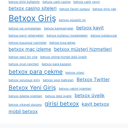
betxox bilgi kullanımı
betxox canlı casino
betxox canlı yayın
betxox casino siteleri
betxox favori sunucu
betxox giris yap
Betxox Giriş
betxox güvenlir mi
betxox kayit
betxox i̇os uygulaması
betxox kampanyalar
betxox kayıt yönergeleri
betxox kullanıcı i̇ncelemeleri
betxox kullanıcılar
betxox kusursuz casinolar
betxox kısa adres
betxox maç izleme
betxox müşteri hizmetleri
betxox nasil bir site
betxox online hizmet ödül üyelik
betxox oyun çeşitleri
betxox para kazanın
betxox para çekme
betxox sitesi
Betxox Twitter
betxox sorunsuz giriş
betxox spor bahisleri
Betxox Yeni Giriş
betxox çekim i̇şlemleri
betxox üyelik
betxox ödeme i̇şlemleri
betxox ödül üyelik
girisi betxox
kayit betxox
betxox şikayet durumu
mobil betxox