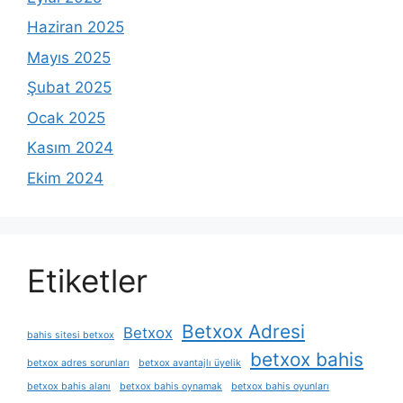
Haziran 2025
Mayıs 2025
Şubat 2025
Ocak 2025
Kasım 2024
Ekim 2024
Etiketler
Betxox Adresi
Betxox
bahis sitesi betxox
betxox bahis
betxox adres sorunları
betxox avantajlı üyelik
betxox bahis alanı
betxox bahis oynamak
betxox bahis oyunları