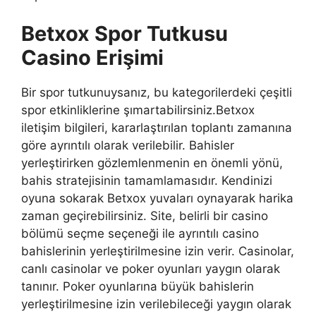
Betxox Spor Tutkusu
Casino Erişimi
Bir spor tutkunuysanız, bu kategorilerdeki çeşitli
spor etkinliklerine şımartabilirsiniz.Betxox
iletişim bilgileri, kararlaştırılan toplantı zamanına
göre ayrıntılı olarak verilebilir. Bahisler
yerleştirirken gözlemlenmenin en önemli yönü,
bahis stratejisinin tamamlamasıdır. Kendinizi
oyuna sokarak Betxox yuvaları oynayarak harika
zaman geçirebilirsiniz. Site, belirli bir casino
bölümü seçme seçeneği ile ayrıntılı casino
bahislerinin yerleştirilmesine izin verir. Casinolar,
canlı casinolar ve poker oyunları yaygın olarak
tanınır. Poker oyunlarına büyük bahislerin
yerleştirilmesine izin verilebileceği yaygın olarak