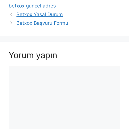
betxox güncel adres
Betxox Yasal Durum
Betxox Başvuru Formu
Yorum yapın
Yorum