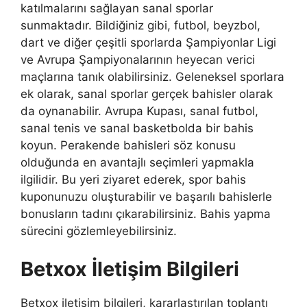
katılmalarını sağlayan sanal sporlar
sunmaktadır. Bildiğiniz gibi, futbol, ​​beyzbol,
dart ve diğer çeşitli sporlarda Şampiyonlar Ligi
ve Avrupa Şampiyonalarının heyecan verici
maçlarına tanık olabilirsiniz. Geleneksel sporlara
ek olarak, sanal sporlar gerçek bahisler olarak
da oynanabilir. Avrupa Kupası, sanal futbol, ​​
sanal tenis ve sanal basketbolda bir bahis
koyun. Perakende bahisleri söz konusu
olduğunda en avantajlı seçimleri yapmakla
ilgilidir. Bu yeri ziyaret ederek, spor bahis
kuponunuzu oluşturabilir ve başarılı bahislerle
bonusların tadını çıkarabilirsiniz. Bahis yapma
sürecini gözlemleyebilirsiniz.
Betxox İletişim Bilgileri
Betxox iletişim bilgileri, kararlaştırılan toplantı