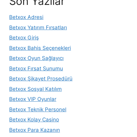
Son Yazılar
Betxox Adresi
Betxox Yatırım Fırsatları
Betxox Giriş
Betxox Bahis Seçenekleri
Betxox Oyun Sağlayıcı
Betxox Fırsat Sunumu
Betxox Şikayet Prosedürü
Betxox Sosyal Katılım
Betxox VIP Oyunlar
Betxox Teknik Personel
Betxox Kolay Casino
Betxox Para Kazanın