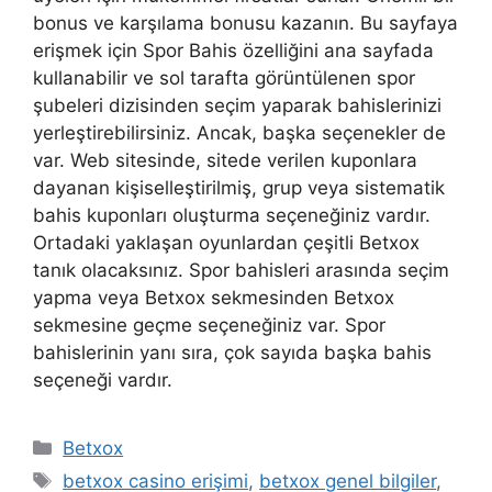
bonus ve karşılama bonusu kazanın. Bu sayfaya
erişmek için Spor Bahis özelliğini ana sayfada
kullanabilir ve sol tarafta görüntülenen spor
şubeleri dizisinden seçim yaparak bahislerinizi
yerleştirebilirsiniz. Ancak, başka seçenekler de
var. Web sitesinde, sitede verilen kuponlara
dayanan kişiselleştirilmiş, grup veya sistematik
bahis kuponları oluşturma seçeneğiniz vardır.
Ortadaki yaklaşan oyunlardan çeşitli Betxox
tanık olacaksınız. Spor bahisleri arasında seçim
yapma veya Betxox sekmesinden Betxox
sekmesine geçme seçeneğiniz var. Spor
bahislerinin yanı sıra, çok sayıda başka bahis
seçeneği vardır.
Kategoriler
Betxox
Etiketler
betxox casino erişimi
,
betxox genel bilgiler
,