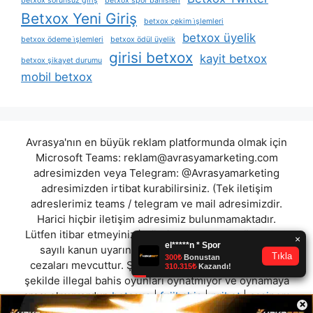
betxox sorunsuz giriş
betxox spor bahisleri
Betxox Yeni Giriş
betxox çekim i̇şlemleri
betxox üyelik
betxox ödeme i̇şlemleri
betxox ödül üyelik
girisi betxox
kayit betxox
betxox şikayet durumu
mobil betxox
Avrasya'nın en büyük reklam platformunda olmak için
Microsoft Teams:
reklam@avrasyamarketing.com
adresimizden veya Telegram: @Avrasyamarketing
adresimizden irtibat kurabilirsiniz. (Tek iletişim
adreslerimiz teams / telegram ve mail adresimizdir.
Harici hiçbir iletişim adresimiz bulunmamaktadır.
Lütfen itibar etmeyiniz.) Türkiye yasalarına göre 7258
sayılı kanun uyarınca yasa dışı bahis oynamanın
cezaları mevcuttur. Şu an bulunduğunuz site hiç bir
şekilde illegal bahis oyunları oynatmıyor ve oynamaya
aracı olmuyordur.
betasus
|
fujibahis
|
pribet
|
casinom
×
|
nicobahis
|
grandbetting
|
zekobet
|
favorislot