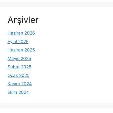
Arşivler
Haziran 2026
Eylül 2025
Haziran 2025
Mayıs 2025
Şubat 2025
Ocak 2025
Kasım 2024
Ekim 2024