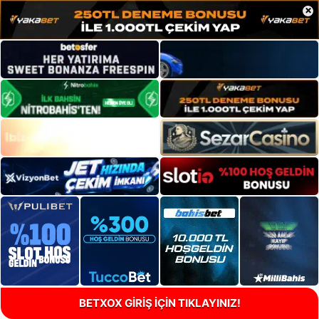
×
BETXOX GİRİŞ İÇİN TIKLAYINIZ!