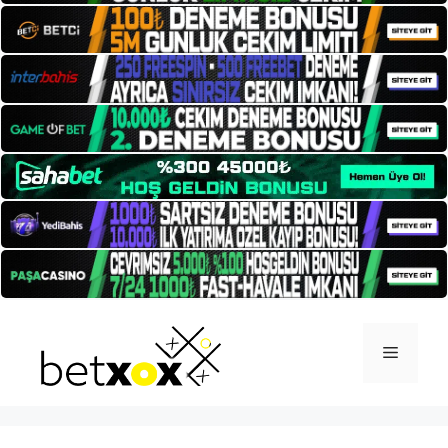
İçeriğe
atla
Menü